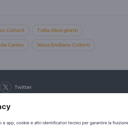
io Coltorti
Tullia Alborghetti
nda Canino
Jesus Emiliano Coltorti
Twitter
acy
b e app, cookie e altri identificatori tecnici per garantire la fruizion