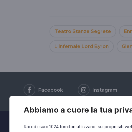
Teatro Stanze Segrete
Enn
L'infernale Lord Byron
Gle
Facebook
Instagram
Abbiamo a cuore la tua priv
Rai ed i suoi 1024 fornitori utilizzano, sui propri siti we