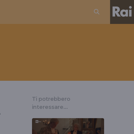
Ti potrebbero
interessare...
e