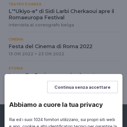
TEATRO E DANZA
L'"Ukiyo-e" di Sidi Larbi Cherkaoui apre il
Romaeuropa Festival
Intervista al coreografo belga
CINEMA
Festa del Cinema di Roma 2022
13 Ott 2022 > 23 Ott 2022
STORIA
Lauro De Bosis, omaggio al poeta
aviatore
Continua senza accettare
21 Set 2021 > 21 Set 2021
Abbiamo a cuore la tua privacy
Rai ed i suoi 1024 fornitori utilizzano, sui propri siti web
e app, cookie e altri identificatori tecnici per garantire la