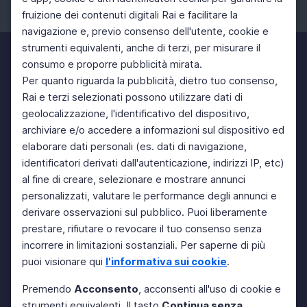
fruizione dei contenuti digitali Rai e facilitare la
Facebook
Instagram
Twitter
navigazione e, previo consenso dell'utente, cookie e
strumenti equivalenti, anche di terzi, per misurare il
consumo e proporre pubblicità mirata.
Per quanto riguarda la pubblicità, dietro tuo consenso,
Rai e terzi selezionati possono utilizzare dati di
geolocalizzazione, l'identificativo del dispositivo,
archiviare e/o accedere a informazioni sul dispositivo ed
elaborare dati personali (es. dati di navigazione,
identificatori derivati dall'autenticazione, indirizzi IP, etc)
al fine di creare, selezionare e mostrare annunci
personalizzati, valutare le performance degli annunci e
derivare osservazioni sul pubblico. Puoi liberamente
prestare, rifiutare o revocare il tuo consenso senza
incorrere in limitazioni sostanziali. Per saperne di più
puoi visionare qui
l'informativa sui cookie
.
Premendo
Acconsento
, acconsenti all'uso di cookie e
strumenti equivalenti. Il tasto
Continua senza