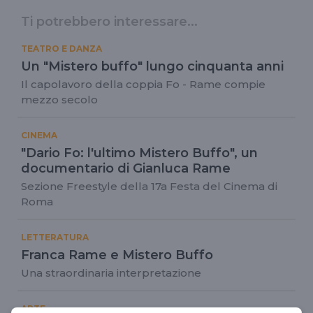
Ti potrebbero interessare...
TEATRO E DANZA
Un "Mistero buffo" lungo cinquanta anni
Il capolavoro della coppia Fo - Rame compie
mezzo secolo
CINEMA
"Dario Fo: l'ultimo Mistero Buffo", un
documentario di Gianluca Rame
Sezione Freestyle della 17a Festa del Cinema di
Roma
LETTERATURA
Franca Rame e Mistero Buffo
Una straordinaria interpretazione
ARTE