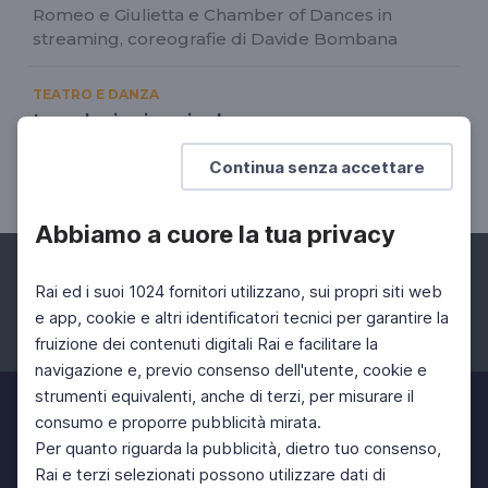
Romeo e Giulietta e Chamber of Dances in
streaming, coreografie di Davide Bombana
TEATRO E DANZA
Le relazioni pericolose
Adattamento di Carmelo Rifici, dal romanzo di
Continua senza accettare
Choderlos de Laclos
Abbiamo a cuore la tua privacy
Rai ed i suoi 1024 fornitori utilizzano, sui propri siti web
e app, cookie e altri identificatori tecnici per garantire la
fruizione dei contenuti digitali Rai e facilitare la
Facebook
Instagram
Twitter
navigazione e, previo consenso dell'utente, cookie e
strumenti equivalenti, anche di terzi, per misurare il
consumo e proporre pubblicità mirata.
Per quanto riguarda la pubblicità, dietro tuo consenso,
Rai e terzi selezionati possono utilizzare dati di