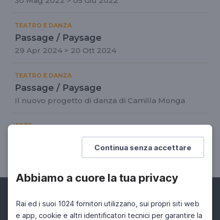
30 Mag 2022 > 05 Giu 2022
TEATRO E DANZA
Passage / Paysage
29 Apr 2024 > 20 Ott 2024
TEATRO E DANZA
Passage / Paysage
Il nuovo progetto di danza di Camilla Monga
ARTE
Vedova Tintoretto. In dialogo
Continua senza accettare
09 Dic 2025 > 12 Gen 2026
Abbiamo a cuore la tua privacy
Rai ed i suoi 1024 fornitori utilizzano, sui propri siti web
e app, cookie e altri identificatori tecnici per garantire la