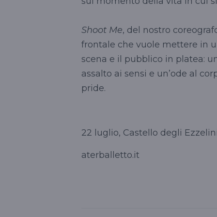
sul momento della vita in cui s
Shoot Me
, del nostro coreograf
frontale che vuole mettere in u
scena e il pubblico in platea: u
assalto ai sensi e un’ode al corp
pride.
22 luglio, Castello degli Ezze
aterballetto.it