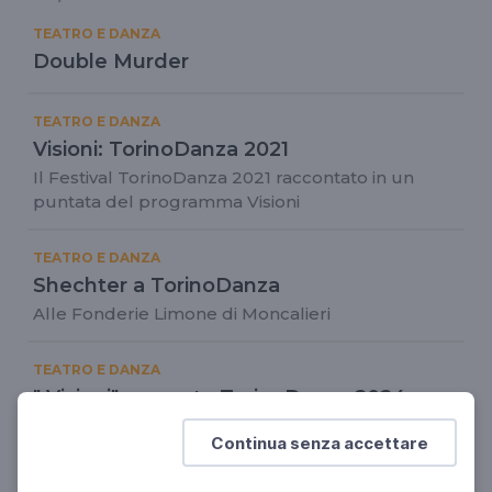
TEATRO E DANZA
Double Murder
TEATRO E DANZA
Visioni: TorinoDanza 2021
Il Festival TorinoDanza 2021 raccontato in un
puntata del programma Visioni
TEATRO E DANZA
Shechter a TorinoDanza
Alle Fonderie Limone di Moncalieri
TEATRO E DANZA
" Visioni" racconta TorinoDanza 2024
"Dance First" è il titolo della nuova stagione di
Continua senza accettare
Torinodanza Festival 2024