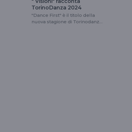
" Visioni" racconta
TorinoDanza 2024
"Dance First" è il titolo della
nuova stagione di Torinodanza
Festival 2024
o
.