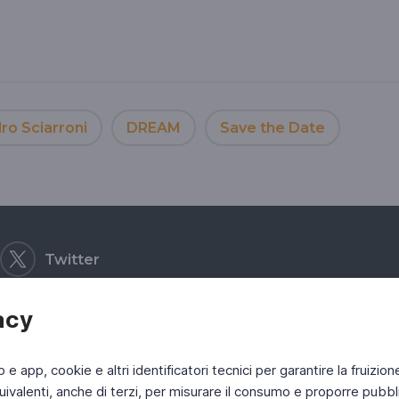
ro Sciarroni
DREAM
Save the Date
Twitter
acy
b e app, cookie e altri identificatori tecnici per garantire la fruizion
ivalenti, anche di terzi, per misurare il consumo e proporre pubbli