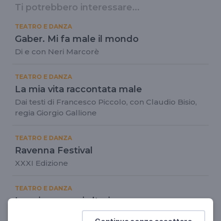
Ti potrebbero interessare...
TEATRO E DANZA
Gaber. Mi fa male il mondo
Di e con Neri Marcorè
TEATRO E DANZA
La mia vita raccontata male
Dai testi di Francesco Piccolo, con Claudio Bisio,
regia Giorgio Gallione
TEATRO E DANZA
Ravenna Festival
XXXI Edizione
TEATRO E DANZA
Le mie canzoni altrui
Neri Marcorè interpreta a teatro canzoni di De