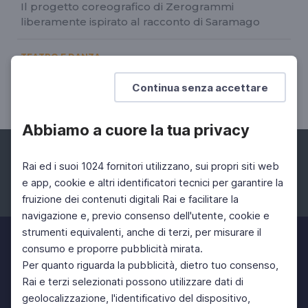
Il progetto coreografico di Zerogrammi
liberamente ispirato al racconto di Saramago
TEATRO E DANZA
Elegia delle cose perdute
Continua senza accettare
11 Mar 2024 > 15 Mar 2024
Abbiamo a cuore la tua privacy
Rai ed i suoi 1024 fornitori utilizzano, sui propri siti web
e app, cookie e altri identificatori tecnici per garantire la
fruizione dei contenuti digitali Rai e facilitare la
Facebook
Instagram
Twitter
navigazione e, previo consenso dell'utente, cookie e
strumenti equivalenti, anche di terzi, per misurare il
consumo e proporre pubblicità mirata.
Per quanto riguarda la pubblicità, dietro tuo consenso,
Rai e terzi selezionati possono utilizzare dati di
geolocalizzazione, l'identificativo del dispositivo,