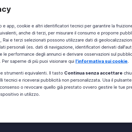
acy
b e app, cookie e altri identificatori tecnici per garantire la fruizion
ivalenti, anche di terzi, per misurare il consumo e proporre pubbli
Rai e terzi selezionati possono utilizzare dati di geolocalizzazione,
 personali (es. dati di navigazione, identificatori derivati dall'auten
e le performance degli annunci e derivare osservazioni sul pubblico
. Per saperne di più puoi visionare qui
l'informativa sui cookie
.
 e strumenti equivalenti. Il tasto
Continua senza accettare
chiu
li tecnici e riceverai pubblicità non personalizzata. Usa il pulsant
 il consenso o revocare quello già prestato ovvero gestire le tue p
positivo in utilizzo.