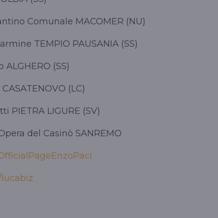
tino Comunale MACOMER (NU)
rmine TEMPIO PAUSANIA (SS)
 ALGHERO (SS)
CASATENOVO (LC)
 PIETRA LIGURE (SV)
pera del Casinò SANREMO
OfficialPageEnzoPaci
/lucabiz