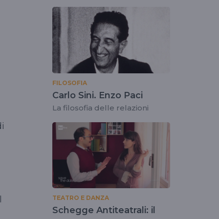
maschera universale di
Fantozzi
i
FILOSOFIA
Carlo Sini. Enzo Paci
La filosofia delle relazioni
di
l
TEATRO E DANZA
Schegge Antiteatrali: il