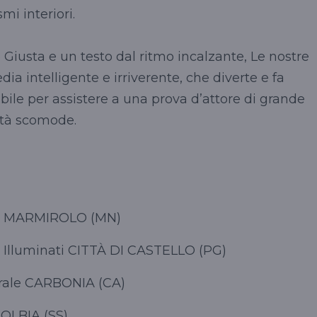
mi interiori.
o Giusta e un testo dal ritmo incalzante, Le nostre
 intelligente e irriverente, che diverte e fa
ibile per assistere a una prova d’attore di grande
erità scomode.
vo MARMIROLO (MN)
luminati CITTÀ DI CASTELLO (PG)
le CARBONIA (CA)
LBIA (SS)