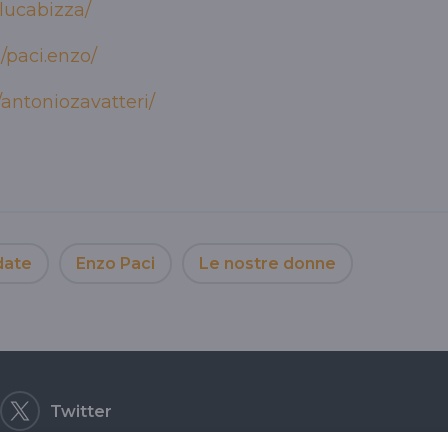
lucabizza/
/paci.enzo/
antoniozavatteri/
date
Enzo Paci
Le nostre donne
Twitter