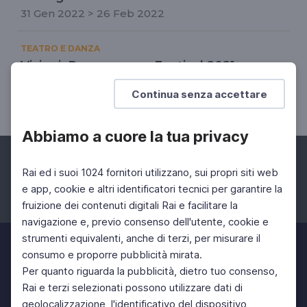
31 Gen 2022 > 26 Feb 2022
TEATRO E DANZA
Visioni: Romaeuropa Festival 2021
Il Romaeuropa Festival 2021 raccontato in una
Continua senza accettare
puntata del programma "Visioni"
Abbiamo a cuore la tua privacy
Rai ed i suoi 1024 fornitori utilizzano, sui propri siti web
e app, cookie e altri identificatori tecnici per garantire la
fruizione dei contenuti digitali Rai e facilitare la
Facebook
Instagram
Twitter
navigazione e, previo consenso dell'utente, cookie e
strumenti equivalenti, anche di terzi, per misurare il
consumo e proporre pubblicità mirata.
Per quanto riguarda la pubblicità, dietro tuo consenso,
Rai e terzi selezionati possono utilizzare dati di
geolocalizzazione, l'identificativo del dispositivo,