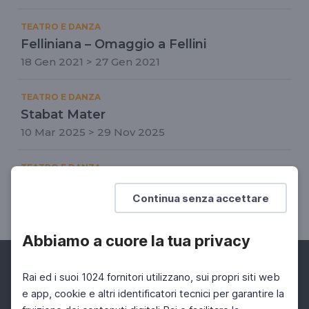
TEATRO E DANZA
Felliniana – Omaggio a Fellini
18 Gen 2021 > 27 Gen 2021
TEATRO E DANZA
Stabat Mater
10 Mar 2025 > 29 Nov 2025
TEATRO E DANZA
Stabat Mater
Continua senza accettare
Il nuovo progetto di Artemis Danza
Abbiamo a cuore la tua privacy
Rai ed i suoi 1024 fornitori utilizzano, sui propri siti web
e app, cookie e altri identificatori tecnici per garantire la
Facebook
Instagram
Twitter