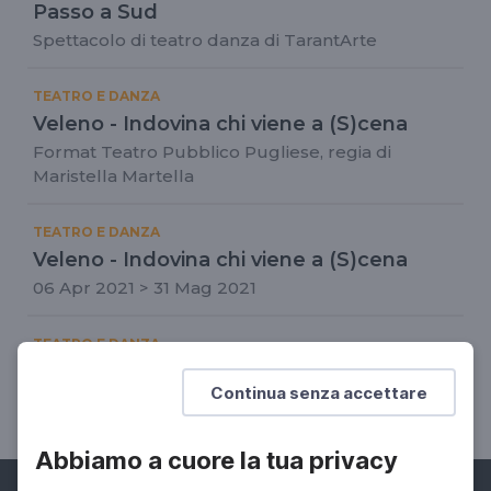
Passo a Sud
Spettacolo di teatro danza di TarantArte
TEATRO E DANZA
Veleno - Indovina chi viene a (S)cena
Format Teatro Pubblico Pugliese, regia di
Maristella Martella
TEATRO E DANZA
Veleno - Indovina chi viene a (S)cena
06 Apr 2021 > 31 Mag 2021
TEATRO E DANZA
Danza al Teatro Massimo
Continua senza accettare
04 Gen 2021 > 31 Gen 2021
Abbiamo a cuore la tua privacy