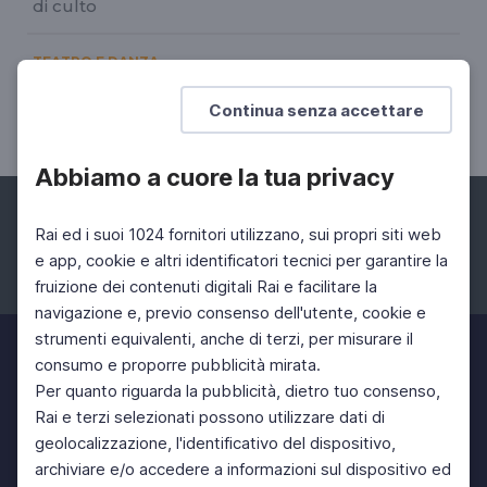
di culto
TEATRO E DANZA
Benvenute stelle
Continua senza accettare
16 Ott 2023 > 22 Ott 2023
Abbiamo a cuore la tua privacy
Rai ed i suoi 1024 fornitori utilizzano, sui propri siti web
e app, cookie e altri identificatori tecnici per garantire la
fruizione dei contenuti digitali Rai e facilitare la
Facebook
Instagram
Twitter
navigazione e, previo consenso dell'utente, cookie e
strumenti equivalenti, anche di terzi, per misurare il
consumo e proporre pubblicità mirata.
Per quanto riguarda la pubblicità, dietro tuo consenso,
Rai e terzi selezionati possono utilizzare dati di
geolocalizzazione, l'identificativo del dispositivo,
archiviare e/o accedere a informazioni sul dispositivo ed