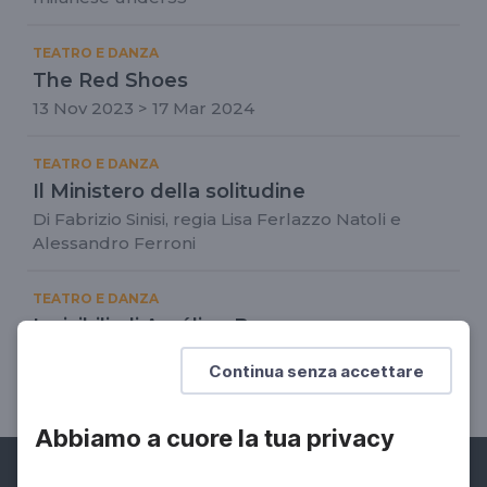
TEATRO E DANZA
The Red Shoes
13 Nov 2023 > 17 Mar 2024
TEATRO E DANZA
Il Ministero della solitudine
Di Fabrizio Sinisi, regia Lisa Ferlazzo Natoli e
Alessandro Ferroni
TEATRO E DANZA
Invisibili, di Aurélien Bory
Uno spettacolo di teatro e danza ispirato alla città
Continua senza accettare
di Palermo
Abbiamo a cuore la tua privacy