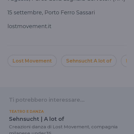
15 settembre, Porto Ferro Sassari
lostmovement.it
Lost Movement
Sehnsucht A lot of
Nic
Ti potrebbero interessare...
TEATRO E DANZA
Sehnsucht | A lot of
Creazioni danza di Lost Movement, compagnia
milanese under35