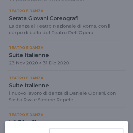
TEATRO E DANZA
Serata Giovani Coreografi
La danza al Teatro Nazionale di Roma, con il
corpo di ballo del Teatro Dell'Opera
TEATRO E DANZA
Suite Italienne
23 Nov 2020 > 31 Dic 2020
TEATRO E DANZA
Suite Italienne
l nuovo lavoro di danza di Daniele Cipriani, con
Sasha Riva e Simone Repele
TEATRO E DANZA
Lili Elbe Show
Coreografi Riva&Repele, ispirato alle vicende del