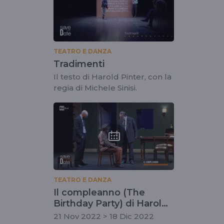
TEATRO E DANZA
Tradimenti
Il testo di Harold Pinter, con la
regia di Michele Sinisi.
TEATRO E DANZA
Il compleanno (The
Birthday Party) di Harold
Pinter
21 Nov 2022 > 18 Dic 2022