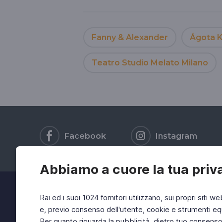
Fanny & Alexander
Ágota K
Teatro Studio Melato Milano
Facebook
Instagram
Abbiamo a cuore la tua priv
Rai ed i suoi 1024 fornitori utilizzano, sui propri siti we
e, previo consenso dell'utente, cookie e strumenti equ
Per quanto riguarda la pubblicità, dietro tuo consenso, 