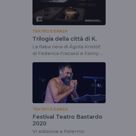
TEATRO E DANZA
Trilogia della città di K.
La fiaba nera di Ágota Kristóf,
di Federica Fracassi e Fanny &
Alexander
TEATRO E DANZA
Festival Teatro Bastardo
2020
VI edizione a Palermo