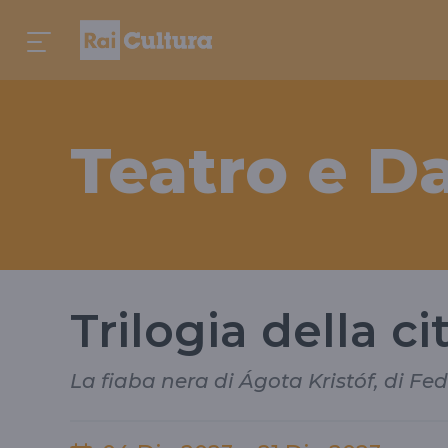
Teatro e D
Trilogia della cit
La fiaba nera di Ágota Kristóf, di F