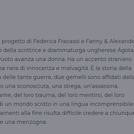
 un progetto di Federica Fracassi e Fanny & Alexand
o della scrittrice e drammaturga ungherese Ágota
e vuoto avanza una donna. Ha un accento straniero.
a nera di innocenza e malvagità. È la storia della
a delle tante guerre, due gemelli sono affidati dall
o una sconosciuta, una strega, un’assassina.
ame, del loro trauma, del loro mentirsi, del loro
i un mondo scritto in una lingua incomprensibile
amenti alla fine risulta difficile credere a chiunque
re una menzogna.