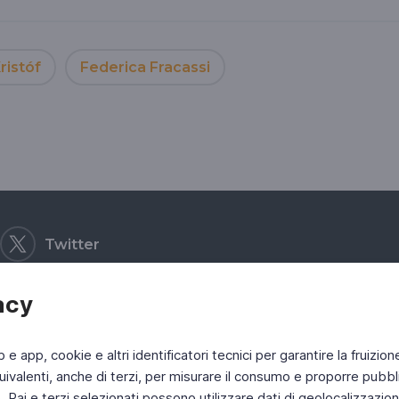
ristóf
Federica Fracassi
Twitter
acy
b e app, cookie e altri identificatori tecnici per garantire la fruizion
ivalenti, anche di terzi, per misurare il consumo e proporre pubbli
Rai e terzi selezionati possono utilizzare dati di geolocalizzazione,