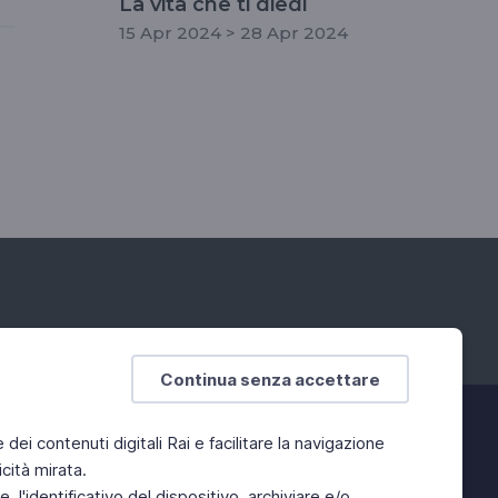
La vita che ti diedi
15 Apr 2024 > 28 Apr 2024
Continua senza accettare
e dei contenuti digitali Rai e facilitare la navigazione
cità mirata.
 l'identificativo del dispositivo, archiviare e/o