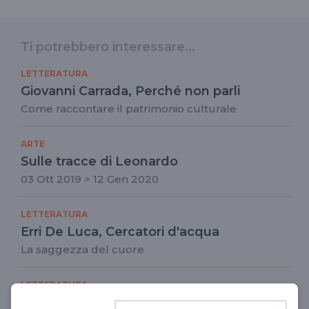
Ti potrebbero interessare...
LETTERATURA
Giovanni Carrada, Perché non parli
Come raccontare il patrimonio culturale
ARTE
Sulle tracce di Leonardo
03 Ott 2019 > 12 Gen 2020
LETTERATURA
Erri De Luca, Cercatori d'acqua
La saggezza del cuore
LETTERATURA
Antonio Forcellino, Il secolo dei giganti