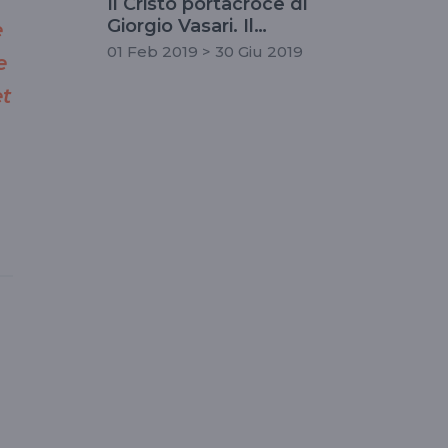
Il Cristo portacroce di
Giorgio Vasari. Il
e
capolavoro ritrovato
01 Feb 2019 > 30 Giu 2019
e
esposto alla Galleria
Corsini
et