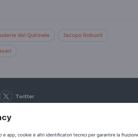
uderie del Quirinale
Jacopo Robusti
asari
Twitter
acy
b e app, cookie e altri identificatori tecnici per garantire la fruizion