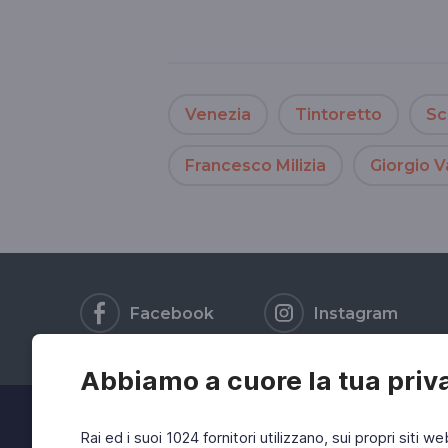
Venezia
Tintoretto
Sc
Francesco Milizia
Giorgio V
Facebook
Instagram
Abbiamo a cuore la tua priv
Rai ed i suoi 1024 fornitori utilizzano, sui propri siti we