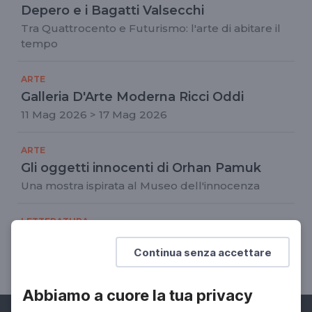
Depero e i Bagatti Valsecchi
Tra Quattrocento e Futurismo: l'arte di abitare il
tempo
ARTE
Galleria D'Arte Moderna Ricci Oddi
11 Mag 2026 > 17 Mag 2026
ARTE
Gli oggetti innocenti di Orhan Pamuk
Una mostra ispirata al Museo dell'innocenza
LETTERATURA
Bookcity Milano 2023
Continua senza accettare
13 Nov 2023 > 19 Nov 2023
Abbiamo a cuore la tua privacy