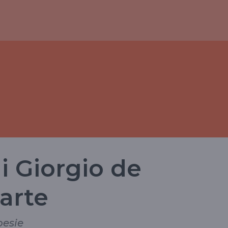
i Giorgio de
parte
oesie