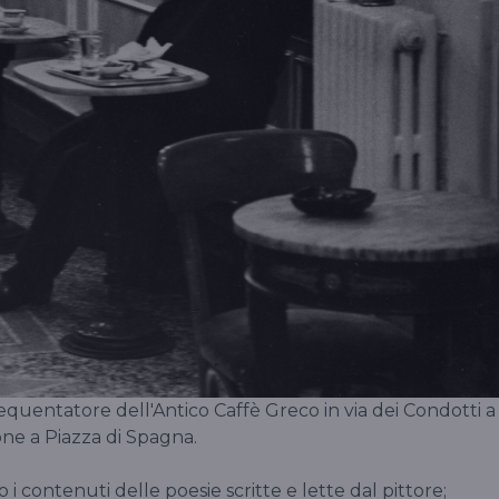
requentatore dell'Antico Caffè Greco in via dei Condotti a
one a Piazza di Spagna.
 contenuti delle poesie scritte e lette dal pittore;