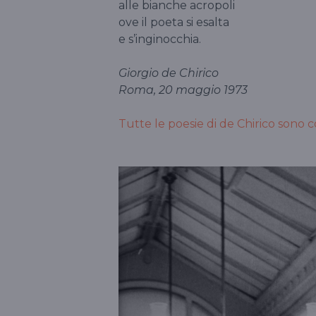
alle bianche acropoli
ove il poeta si esalta
e s’inginocchia.
Giorgio de Chirico
Roma, 20 maggio 1973
Tutte le poesie di de Chirico sono c