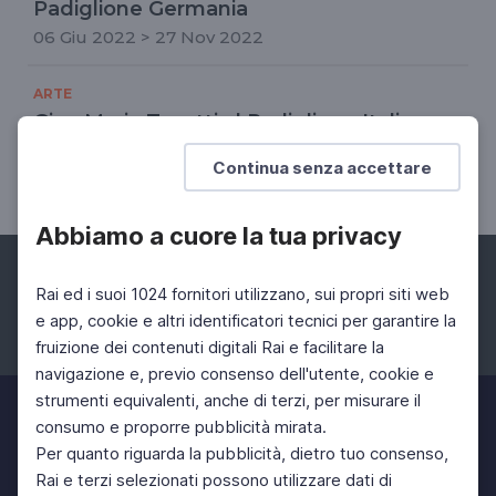
Padiglione Germania
06 Giu 2022 > 27 Nov 2022
ARTE
Gian Maria Tosatti al Padiglione Italia
Un'opera in due atti dentro la notte della nostra
Continua senza accettare
civiltà
Abbiamo a cuore la tua privacy
Rai ed i suoi 1024 fornitori utilizzano, sui propri siti web
e app, cookie e altri identificatori tecnici per garantire la
fruizione dei contenuti digitali Rai e facilitare la
Facebook
Instagram
Twitter
navigazione e, previo consenso dell'utente, cookie e
strumenti equivalenti, anche di terzi, per misurare il
consumo e proporre pubblicità mirata.
Per quanto riguarda la pubblicità, dietro tuo consenso,
Rai e terzi selezionati possono utilizzare dati di