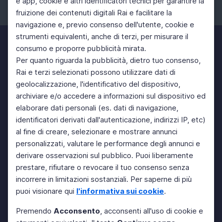
e app, cookie e altri identificatori tecnici per garantire la
fruizione dei contenuti digitali Rai e facilitare la
Facebook
Instagram
Twitter
navigazione e, previo consenso dell'utente, cookie e
strumenti equivalenti, anche di terzi, per misurare il
consumo e proporre pubblicità mirata.
Per quanto riguarda la pubblicità, dietro tuo consenso,
Rai e terzi selezionati possono utilizzare dati di
geolocalizzazione, l'identificativo del dispositivo,
archiviare e/o accedere a informazioni sul dispositivo ed
elaborare dati personali (es. dati di navigazione,
identificatori derivati dall'autenticazione, indirizzi IP, etc)
al fine di creare, selezionare e mostrare annunci
personalizzati, valutare le performance degli annunci e
derivare osservazioni sul pubblico. Puoi liberamente
prestare, rifiutare o revocare il tuo consenso senza
incorrere in limitazioni sostanziali. Per saperne di più
puoi visionare qui
l'informativa sui cookie
.
Premendo
Acconsento
, acconsenti all'uso di cookie e