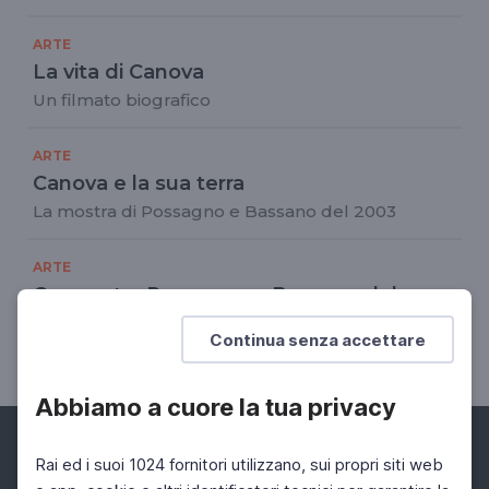
ARTE
La vita di Canova
Un filmato biografico
ARTE
Canova e la sua terra
La mostra di Possagno e Bassano del 2003
ARTE
Canova tra Possagno e Bassano del
Grappa
Continua senza accettare
Emporio Daverio, 2013
Abbiamo a cuore la tua privacy
Rai ed i suoi 1024 fornitori utilizzano, sui propri siti web