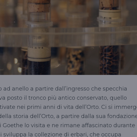
o ad anello a partire dall’ingresso che specchia
ova posto il tronco più antico conservato, quello
tivate nei primi anni di vita dell’Orto. Ci si immer
lla storia dell’Orto, a partire dalla sua fondazion
ui Goethe lo visita e ne rimane affascinato durante 
si sviluppa la collezione di erbari, che occupa