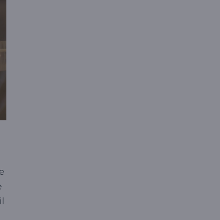
ge
e
il