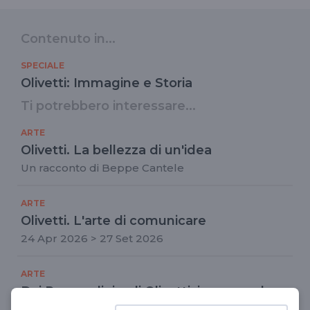
Contenuto in...
SPECIALE
Olivetti: Immagine e Storia
Ti potrebbero interessare...
ARTE
Olivetti. La bellezza di un'idea
Un racconto di Beppe Cantele
ARTE
Olivetti. L'arte di comunicare
24 Apr 2026 > 27 Set 2026
ARTE
Dai Remondini agli Olivetti: imprese al
servizio della comunità