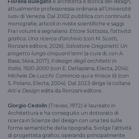
Fiorella Bulegato
è architetta e storica del design,
attualmente professoressa ordinaria all’
Università
Iuav
di Venezia. Dal 2002 pubblica con continuità
monografie, articoli in riviste scientifiche e saggi.
Fra i volumi si segnalano:
Ettore Sottsass, l’attività
grafica. Una ricerca d’archivio
(con M. Scotti,
Ronzani editore, 2026);
Salvatore Gregorietti. Un
progetto lungo cinquant’anni
(a cura di, con A.
Bassi, Skira, 2017);
Il design degli architetti in
Italia, 1920-2000
(con E. Dellapiana, Electa, 2014);
Michele De Lucchi. Comincia qui e finisce là
(con
S. Polano, Electa, 2004). Dal 2023 dirige la collana
Arti e Design
edita da Ronzani editore.
Giorgio Cedolin
(Treviso, 1972) è laureato in
Architettura e ha conseguito un dottorato di
ricerca in Scienze del design con una tesi sulle
forme semantiche della tipografia. Svolge l’attività
di progettista grafico, operando principalmente