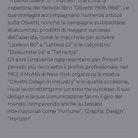
“Il pallottoliere” o “I numeri”; o ancora, la
copertina del famoso libro “Olivetti 1908-1958”. Le
sue immagini accompagnano numerosi articoli
sulla Olivetti, nonché le campagne pubblicitarie
di alcuni tra i prodotti di maggior successo
dell’azienda, come le macchine per scrivere
“Lexikon 80” e “Lettera 22” o le calcolatrici
“Divisumma 24” e “Tetractys”.
Gli anni Cinquanta rappresentano per Pintori il
periodo più ricco sotto il profilo professionale: nel
1952, il MoMA di New York organizza la mostra
“Olivetti Design in Industry” e in quella occasione,
i suoi lavori ottengono un enorme successo. Il suo
design
e la sua comunicazione fanno il giro del
mondo, comparendo anche su testate
internazionali come “Fortune”, “Graphic Design”,
“Horizon”.