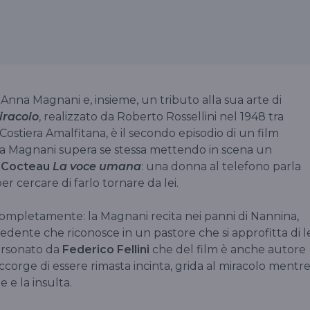
Anna Magnani e, insieme, un tributo alla sua arte di
iracolo
, realizzato da Roberto Rossellini nel 1948 tra
 Costiera Amalfitana, è il secondo episodio di un film
 la Magnani supera se stessa mettendo in scena un
 Cocteau
La voce umana
: una donna al telefono parla
 cercare di farlo tornare da lei.
ompletamente: la Magnani recita nei panni di Nannina,
edente che riconosce in un pastore che si approfitta di l
ersonato da
Federico Fellini
che del film è anche autore
corge di essere rimasta incinta, grida al miracolo mentr
e e la insulta.