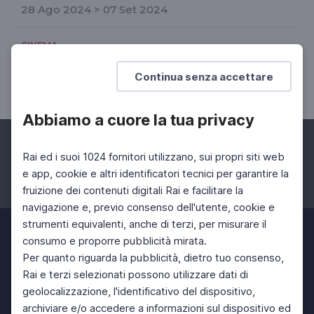
28 Ago 2024 > 07 Set 2024
CINEMA
Moretti restaurato alla Berlinale 2023
Continua senza accettare
In anteprima mondiale "Sogni d'oro", 1981
Abbiamo a cuore la tua privacy
Rai ed i suoi 1024 fornitori utilizzano, sui propri siti web
e app, cookie e altri identificatori tecnici per garantire la
fruizione dei contenuti digitali Rai e facilitare la
Facebook
Instagram
Twitter
navigazione e, previo consenso dell'utente, cookie e
strumenti equivalenti, anche di terzi, per misurare il
consumo e proporre pubblicità mirata.
Per quanto riguarda la pubblicità, dietro tuo consenso,
Rai e terzi selezionati possono utilizzare dati di
geolocalizzazione, l'identificativo del dispositivo,
archiviare e/o accedere a informazioni sul dispositivo ed