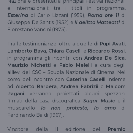
Nazionale presentati ai principali Festival nazionali
e internazionali: tra i titoli in programma,
Esterina
di Carlo Lizzani (1959),
Roma ore 11
di
Giuseppe De Santis (1952) e
Il delitto Matteotti
di
Florestano Vancini (1973).
Tra le testimonianze, oltre a quelle di
Pupi Avati
,
Lamberto Bava
,
Chiara Caselli
e
Riccardo Rossi
,
in programma gli incontri con
Andrea De Sica
,
Maurizio Nichetti
e
Fabio Melelli
a cura degli
allievi del CSC – Scuola Nazionale di Cinema. Nel
corso dell'incontro con
Caterina Caselli
insieme
ad
Alberto Barbera
,
Andrea Fabrizii
e
Malcom
Pagani
verranno proiettati alcuni spezzoni
filmati della casa discografica
Sugar Music
e il
musicarello
Io non protesto, io amo
di
Ferdinando Baldi (1967).
Vincitore della II edizione del
Premio