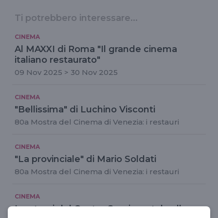
Ti potrebbero interessare...
CINEMA
Al MAXXI di Roma "Il grande cinema
italiano restaurato"
09 Nov 2025 > 30 Nov 2025
CINEMA
"Bellissima" di Luchino Visconti
80a Mostra del Cinema di Venezia: i restauri
CINEMA
"La provinciale" di Mario Soldati
80a Mostra del Cinema di Venezia: i restauri
CINEMA
I restauri del Centro Sperimentale alla