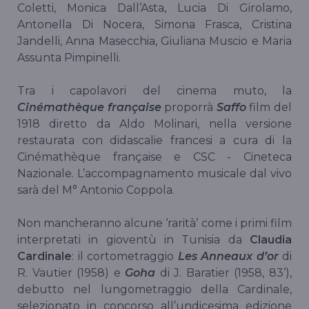
Coletti, Monica Dall’Asta, Lucia Di Girolamo,
Antonella Di Nocera, Simona Frasca, Cristina
Jandelli, Anna Masecchia, Giuliana Muscio e Maria
Assunta Pimpinelli.
Tra i capolavori del cinema muto, la
Cinémathèque française
proporrà
Saffo
film del
1918 diretto da Aldo Molinari, nella versione
restaurata con didascalie francesi a cura di la
Cinémathèque française e CSC - Cineteca
Nazionale. L’accompagnamento musicale dal vivo
sarà del M° Antonio Coppola.
Non mancheranno alcune ‘rarità’ come i primi film
interpretati in gioventù in Tunisia da
Claudia
Cardinale
: il cortometraggio
Les Anneaux d’or
di
R. Vautier (1958) e
Goha
di J. Baratier (1958, 83’),
debutto nel lungometraggio della Cardinale,
selezionato in concorso all’undicesima edizione