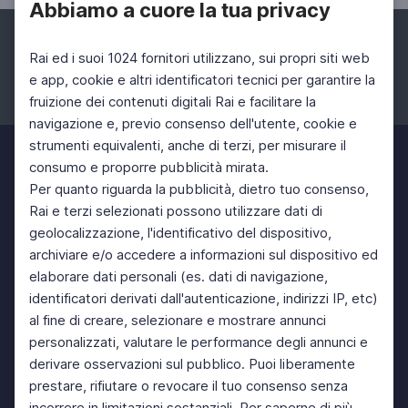
Abbiamo a cuore la tua privacy
Rai ed i suoi 1024 fornitori utilizzano, sui propri siti web
e app, cookie e altri identificatori tecnici per garantire la
fruizione dei contenuti digitali Rai e facilitare la
Facebook
Instagram
Twitter
navigazione e, previo consenso dell'utente, cookie e
strumenti equivalenti, anche di terzi, per misurare il
consumo e proporre pubblicità mirata.
Per quanto riguarda la pubblicità, dietro tuo consenso,
Rai e terzi selezionati possono utilizzare dati di
geolocalizzazione, l'identificativo del dispositivo,
archiviare e/o accedere a informazioni sul dispositivo ed
elaborare dati personali (es. dati di navigazione,
identificatori derivati dall'autenticazione, indirizzi IP, etc)
al fine di creare, selezionare e mostrare annunci
personalizzati, valutare le performance degli annunci e
derivare osservazioni sul pubblico. Puoi liberamente
prestare, rifiutare o revocare il tuo consenso senza
incorrere in limitazioni sostanziali. Per saperne di più