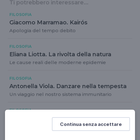
Ti potrebbero interessare...
FILOSOFIA
Giacomo Marramao. Kairós
Apologia del tempo debito
FILOSOFIA
Eliana Liotta. La rivolta della natura
Le cause reali delle moderne epidemie
FILOSOFIA
Antonella Viola. Danzare nella tempesta
Un viaggio nel nostro sistema immunitario
FILOSOFIA
Giacomo Marramao: il rischio
Continua senza accettare
Finanza e potere