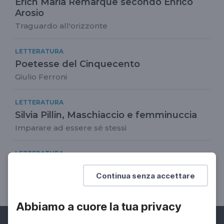
Erich Maria Remarque secondo Enrico
Arosio
Traguardo all'orizzonte
LETTERATURA
Poetesse del Cinquecento
Giulio Ferroni
LETTERATURA
Silvia Pillin, Maschiaccio e femminuccia
Imparare ad essere sé stessi
LETTERATURA
Campiello giovani 2020: i 5 finalisti
Continua senza accettare
Venticinquesima edizione
Abbiamo a cuore la tua privacy