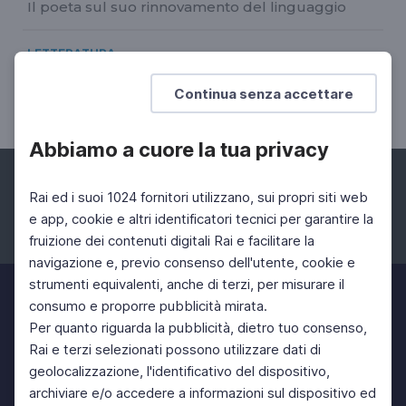
Il poeta sul suo rinnovamento del linguaggio
LETTERATURA
Ritratto di Giuseppe Ungaretti
Continua senza accettare
A cura di Guido Davico Bonino
Abbiamo a cuore la tua privacy
Rai ed i suoi 1024 fornitori utilizzano, sui propri siti web
e app, cookie e altri identificatori tecnici per garantire la
fruizione dei contenuti digitali Rai e facilitare la
Facebook
Instagram
Twitter
navigazione e, previo consenso dell'utente, cookie e
strumenti equivalenti, anche di terzi, per misurare il
consumo e proporre pubblicità mirata.
Per quanto riguarda la pubblicità, dietro tuo consenso,
Rai e terzi selezionati possono utilizzare dati di
geolocalizzazione, l'identificativo del dispositivo,
archiviare e/o accedere a informazioni sul dispositivo ed