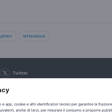
ghieri
letteratura
Twitter
acy
b e app, cookie e altri identificatori tecnici per garantire la fruizion
ivalenti, anche di terzi, per misurare il consumo e proporre pubbli