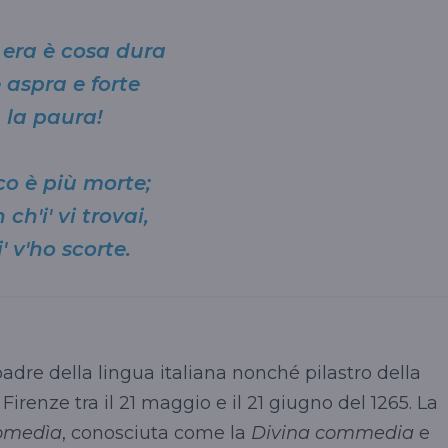
 era è cosa dura
 aspra e forte
 la paura!
o è più morte;
ch'i' vi trovai,
i' v'ho scorte.
 padre della lingua italiana nonché pilastro della
irenze tra il 21 maggio e il 21 giugno del 1265. La
omedìa
, conosciuta come la
Divina commedia
e