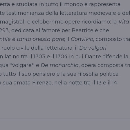
è letta e studiata in tutto il mondo e rappresenta
e testimonianza della letteratura medievale e de
e, magistrali e celeberrime opere ricordiamo: la
Vita
 1293, dedicata all'amore per Beatrice e che
tile e tanto onesta pare
; il
Convivio
, composto tr
 ruolo civile della letteratura; il
De vulgari
n latino tra il 1303 e il 1304 in cui Dante difende la
gua "volgare"; e
De monarchia
, opera composta tr
o tutto il suo pensiero e la sua filosofia politica.
sua amata Firenze, nella notte tra il 13 e il 14