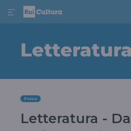
Letteratur
Poesia
Letteratura - D