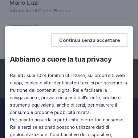
Mario Luzi
Intervista di Gianni Bonina
LETTERATURA
Daniele Piccini, Luzi
Continua senza accettare
Vita fedele alla vita
Abbiamo a cuore la tua privacy
Rai ed i suoi 1024 fornitori utilizzano, sui propri siti web
e app, cookie e altri identificatori tecnici per garantire la
fruizione dei contenuti digitali Rai e facilitare la
Facebook
Instagram
Twitter
navigazione e, previo consenso dell'utente, cookie e
strumenti equivalenti, anche di terzi, per misurare il
consumo e proporre pubblicità mirata.
Per quanto riguarda la pubblicità, dietro tuo consenso,
Rai e terzi selezionati possono utilizzare dati di
geolocalizzazione, l'identificativo del dispositivo,