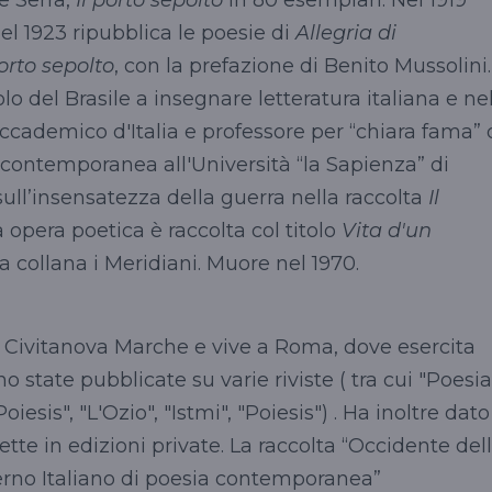
Nel 1923 ripubblica le poesie di
Allegria di
porto sepolto
, con la prefazione di Benito Mussolini.
olo del Brasile a insegnare letteratura italiana e ne
Accademico d'Italia e professore per “chiara fama” 
 contemporanea all'Università “la Sapienza” di
ull’insensatezza della guerra nella raccolta
Il
a opera poetica è raccolta col titolo
Vita d'un
collana i Meridiani. Muore nel 1970.
 Civitanova Marche e vive a Roma, dove esercita
no state pubblicate su varie riviste ( tra cui "Poesia
iesis", "L'Ozio", "Istmi", "Poiesis") . Ha inoltre dato
tte in edizioni private. La raccolta “Occidente del
derno Italiano di poesia contemporanea”