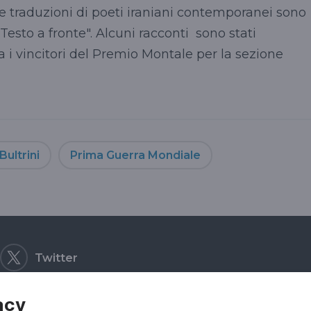
e traduzioni di poeti iraniani contemporanei sono
Testo a fronte". Alcuni racconti sono stati
tra i vincitori del Premio Montale per la sezione
Bultrini
Prima Guerra Mondiale
Twitter
acy