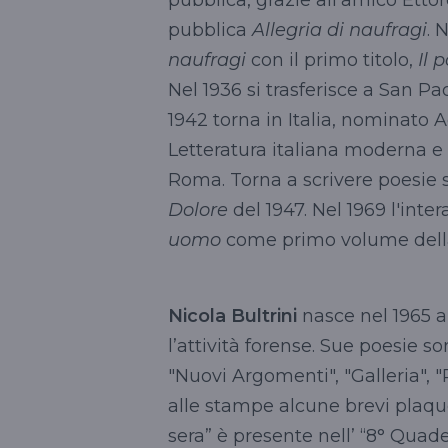
pubblica
Allegria di naufragi
. 
naufragi
con il primo titolo,
Il 
Nel 1936 si trasferisce a San Pa
1942 torna in Italia, nominato 
Letteratura italiana moderna e
Roma. Torna a scrivere poesie s
Dolore
del 1947. Nel 1969 l'inter
uomo
come primo volume della 
Nicola Bultrini
nasce nel 1965 a
l’attività forense. Sue poesie so
"Nuovi Argomenti", "Galleria", "Po
alle stampe alcune brevi plaque
sera” è presente nell’ “8° Qua