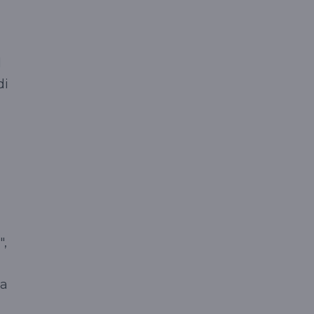
l
di
",
la