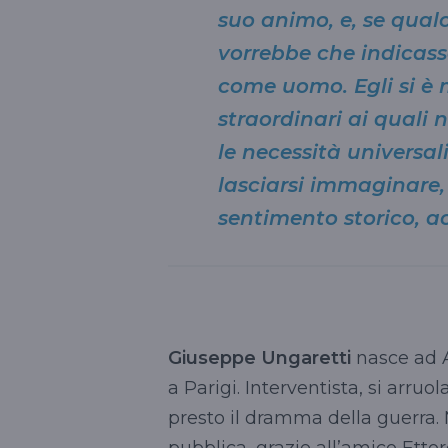
suo animo, e, se qual
vorrebbe che indicas
come uomo. Egli si è
straordinari ai quali
le necessità universal
lasciarsi immaginare, 
sentimento storico, a
Giuseppe Ungaretti
nasce ad Al
a Parigi. Interventista, si arr
presto il dramma della guerra. 
pubblica, grazie all’amico Ettor