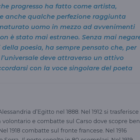
che progresso ha fatto come artista,
se anche qualche perfezione raggiunta
 maturato uomo in mezzo ad avvenimenti
 non è stato mai estraneo. Senza mai negar
i della poesia, ha sempre pensato che, per
l’universale deve attraverso un attivo
ccordarsi con la voce singolare del poeta
essandria d’Egitto nel 1888. Nel 1912 si trasferisce
uola volontario e combatte sul Carso dove scopre ben
Nel 1918 combatte sul fronte francese. Nel 1916
e Serra,
Il porto sepolto
in 80 esemplari. Nel 1919