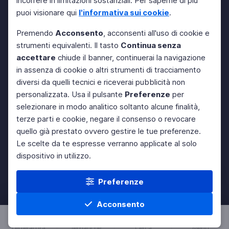
incorrere in limitazioni sostanziali. Per saperne di più
puoi visionare qui
l'informativa sui cookie
.
Premendo
Acconsento
, acconsenti all'uso di cookie e
strumenti equivalenti. Il tasto
Continua senza
accettare
chiude il banner, continuerai la navigazione
in assenza di cookie o altri strumenti di tracciamento
diversi da quelli tecnici e riceverai pubblicità non
personalizzata. Usa il pulsante
Preferenze
per
selezionare in modo analitico soltanto alcune finalità,
terze parti e cookie, negare il consenso o revocare
quello già prestato ovvero gestire le tue preferenze.
Le scelte da te espresse verranno applicate al solo
dispositivo in utilizzo.
Preferenze
Acconsento
Letteratura
Tematiche
Cerca
Menu