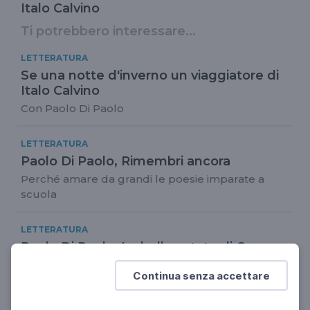
Italo Calvino
Ti potrebbero interessare...
LETTERATURA
Se una notte d'inverno un viaggiatore di
Italo Calvino
Con Paolo Di Paolo
LETTERATURA
Paolo Di Paolo, Rimembri ancora
Perché amare da grandi le poesie imparate a
scuola
LETTERATURA
Paolo Di Paolo: La bella estate di Cesare
Pavese
Continua senza accettare
La scoperta della lettura