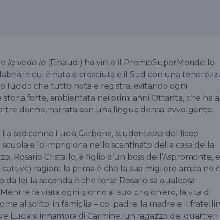
e la vedo io
(Einaudi) ha vinto il PremioSuperMondello
abria in cui è nata e cresciuta e il Sud con una tenerezz
 lucido che tutto nota e registra, evitando ogni
storia forte, ambientata nei primi anni Ottanta, che ha a
 altre donne, narrata con una lingua densa, avvolgente.
. La sedicenne Lucia Carbone, studentessa del liceo
scuola e lo imprigiona nello scantinato della casa della
o, Rosario Cristallo, è figlio d’un boss dell’Aspromonte, e
cattive) ragioni: la prima è che la sua migliore amica ne 
 da lei, la seconda è che forse Rosario sa qualcosa
 Mentre fa visita ogni giorno al suo prigioniero, la vita di
al solito: in famiglia – col padre, la madre e il fratelli
ve Lucia si innamora di Carmine, un ragazzo dei quartieri