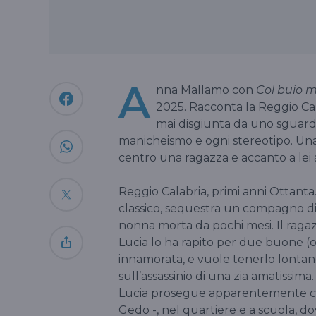
A
nna Mallamo con
Col buio m
2025. Racconta la Reggio Cal
mai disgiunta da uno sguardo
manicheismo e ogni stereotipo. Una 
centro una ragazza e accanto a lei
Reggio Calabria, primi anni Ottanta
classico, sequestra un compagno di 
nonna morta da pochi mesi. Il ragazz
Lucia lo ha rapito per due buone (o 
innamorata, e vuole tenerlo lontano
sull’assassinio di una zia amatissima.
Lucia prosegue apparentemente come 
Gedo -, nel quartiere e a scuola, do