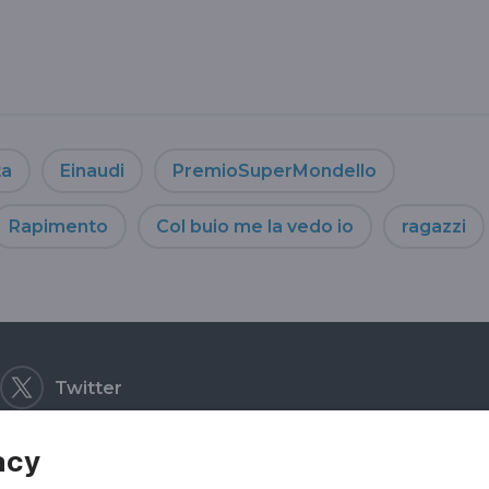
ta
Einaudi
PremioSuperMondello
Rapimento
Col buio me la vedo io
ragazzi
Twitter
acy