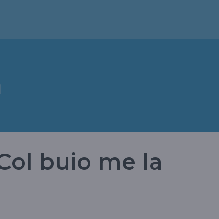
a
Col buio me la