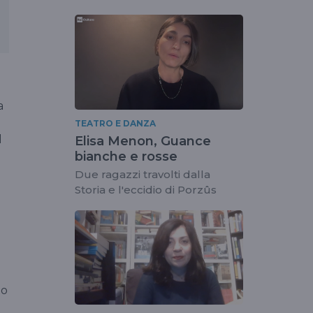
a
TEATRO E DANZA
l
Elisa Menon, Guance
bianche e rosse
Due ragazzi travolti dalla
Storia e l'eccidio di Porzûs
è
no