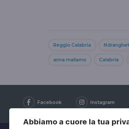
Reggio Calabria
Ndranghe
anna mallamo
Calabria
Facebook
Instagram
Abbiamo a cuore la tua priv