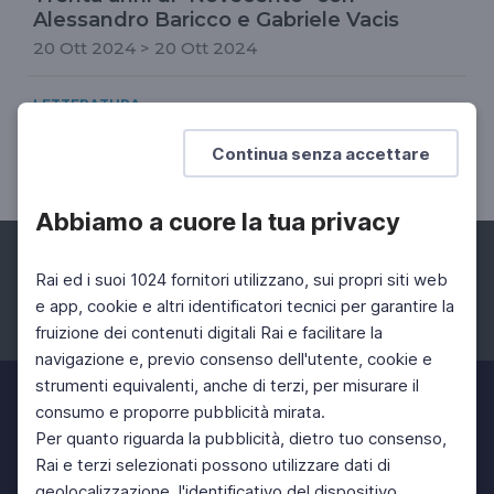
Alessandro Baricco e Gabriele Vacis
20 Ott 2024 > 20 Ott 2024
LETTERATURA
Giulia Rossi, Il club dei perdenti
Continua senza accettare
Nel quartiere Piave di Mestre
Abbiamo a cuore la tua privacy
Rai ed i suoi 1024 fornitori utilizzano, sui propri siti web
e app, cookie e altri identificatori tecnici per garantire la
fruizione dei contenuti digitali Rai e facilitare la
Facebook
Instagram
Twitter
navigazione e, previo consenso dell'utente, cookie e
strumenti equivalenti, anche di terzi, per misurare il
consumo e proporre pubblicità mirata.
Per quanto riguarda la pubblicità, dietro tuo consenso,
Rai e terzi selezionati possono utilizzare dati di
geolocalizzazione, l'identificativo del dispositivo,