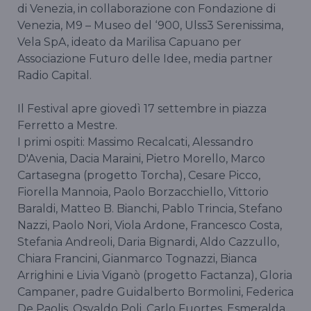
di Venezia, in collaborazione con Fondazione di
Venezia, M9 – Museo del ‘900, Ulss3 Serenissima,
Vela SpA, ideato da Marilisa Capuano per
Associazione Futuro delle Idee, media partner
Radio Capital.
Il Festival apre giovedì 17 settembre in piazza
Ferretto a Mestre.
I primi ospiti: Massimo Recalcati, Alessandro
D'Avenia, Dacia Maraini, Pietro Morello, Marco
Cartasegna (progetto Torcha), Cesare Picco,
Fiorella Mannoia, Paolo Borzacchiello, Vittorio
Baraldi, Matteo B. Bianchi, Pablo Trincia, Stefano
Nazzi, Paolo Nori, Viola Ardone, Francesco Costa,
Stefania Andreoli, Daria Bignardi, Aldo Cazzullo,
Chiara Francini, Gianmarco Tognazzi, Bianca
Arrighini e Livia Viganò (progetto Factanza), Gloria
Campaner, padre Guidalberto Bormolini, Federica
De Paolis, Osvaldo Poli, Carlo Fuortes, Esmeralda