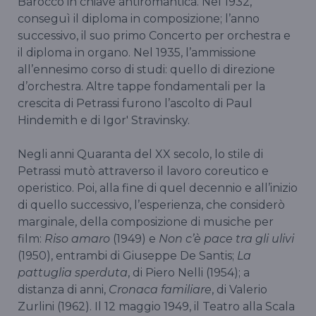
Barocco in chiave antiromantica. Nel 1932,
conseguì il diploma in composizione; l’anno
successivo, il suo primo Concerto per orchestra e
il diploma in organo. Nel 1935, l’ammissione
all’ennesimo corso di studi: quello di direzione
d’orchestra. Altre tappe fondamentali per la
crescita di Petrassi furono l’ascolto di Paul
Hindemith e di Igor′ Stravinsky.
Negli anni Quaranta del XX secolo, lo stile di
Petrassi mutò attraverso il lavoro coreutico e
operistico. Poi, alla fine di quel decennio e all’inizio
di quello successivo, l’esperienza, che considerò
marginale, della composizione di musiche per
film:
Riso amaro
(1949) e
Non c’è pace tra gli ulivi
(1950), entrambi di Giuseppe De Santis;
La
pattuglia sperduta
, di Piero Nelli (1954); a
distanza di anni,
Cronaca familiare
, di Valerio
Zurlini (1962). Il 12 maggio 1949, il Teatro alla Scala