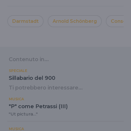
Darmstadt
Arnold Schönberg
Conserva
Contenuto in...
SPECIALE
Sillabario del 900
Ti potrebbero interessare...
MUSICA
"P" come Petrassi (III)
"Ut pictura…"
MUSICA