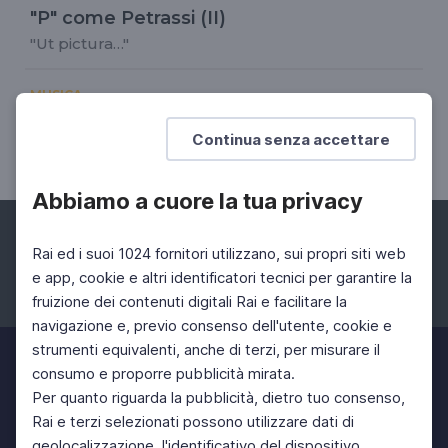
"P" come Petrassi (II)
"Ut pictura…"
MUSICA
"P" come Petrassi (IV)
Continua senza accettare
L'impegno dell'autore verso sé stesso
Abbiamo a cuore la tua privacy
Rai ed i suoi 1024 fornitori utilizzano, sui propri siti web
e app, cookie e altri identificatori tecnici per garantire la
fruizione dei contenuti digitali Rai e facilitare la
Facebook
Instagram
Twitter
navigazione e, previo consenso dell'utente, cookie e
strumenti equivalenti, anche di terzi, per misurare il
consumo e proporre pubblicità mirata.
Per quanto riguarda la pubblicità, dietro tuo consenso,
Rai e terzi selezionati possono utilizzare dati di
geolocalizzazione, l'identificativo del dispositivo,