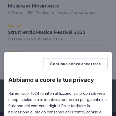
Musica in Movimento
A Roma il 59° Festival di Nuova Consonanza
MUSICA
Strumenti&Musica Festival 2025
08 Nov 2025 > 19 Nov 2025
MUSICA
Il Festival compie un anno
Continua senza accettare
Da "Arti e scienze. Cronache di attualità", 1959
Abbiamo a cuore la tua privacy
Rai ed i suoi 1024 fornitori utilizzano, sui propri siti web
e app, cookie e altri identificatori tecnici per garantire la
fruizione dei contenuti digitali Rai e facilitare la
Facebook
Instagram
Twitter
navigazione e, previo consenso dell'utente, cookie e