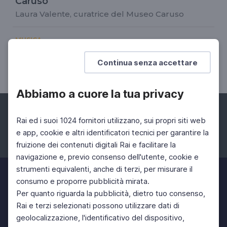
Caruso
Laura Valente, curatrice del Museo Caruso
MUSICA
Nuovi e antichi percorsi
Continua senza accettare
Mario Epifani, Direttore di Palazzo Reale
Abbiamo a cuore la tua privacy
Rai ed i suoi 1024 fornitori utilizzano, sui propri siti web
e app, cookie e altri identificatori tecnici per garantire la
fruizione dei contenuti digitali Rai e facilitare la
Facebook
Instagram
Twitter
navigazione e, previo consenso dell'utente, cookie e
strumenti equivalenti, anche di terzi, per misurare il
consumo e proporre pubblicità mirata.
Per quanto riguarda la pubblicità, dietro tuo consenso,
Rai e terzi selezionati possono utilizzare dati di
geolocalizzazione, l'identificativo del dispositivo,