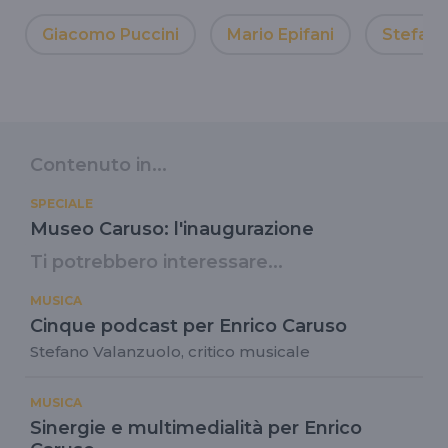
Giacomo Puccini
Mario Epifani
Stefano
Contenuto in...
SPECIALE
Museo Caruso: l'inaugurazione
Ti potrebbero interessare...
MUSICA
Cinque podcast per Enrico Caruso
Stefano Valanzuolo, critico musicale
MUSICA
Sinergie e multimedialità per Enrico