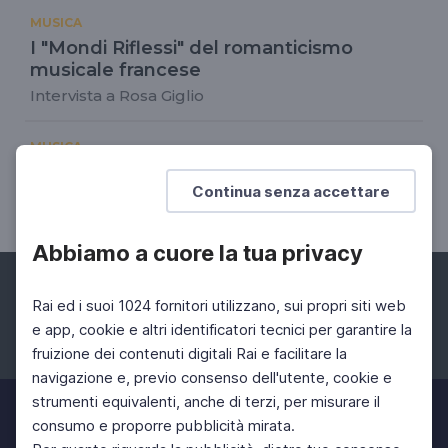
MUSICA
I "Mondi Riflessi" del romanticismo
musicale francese
Intervista a Rosa Giglio
MUSICA
L'universo di César Franck (1822-1890)
Continua senza accettare
02 Apr 2022 > 27 Mag 2022
Abbiamo a cuore la tua privacy
Rai ed i suoi 1024 fornitori utilizzano, sui propri siti web
e app, cookie e altri identificatori tecnici per garantire la
fruizione dei contenuti digitali Rai e facilitare la
Facebook
Instagram
Twitter
navigazione e, previo consenso dell'utente, cookie e
strumenti equivalenti, anche di terzi, per misurare il
consumo e proporre pubblicità mirata.