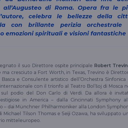
 all’Augusteo di Roma. Opera fra le p
l’autore, celebra le bellezze della cit
la con brillante perizia orchestrale
 emozioni spirituali e visioni fantastiche
egnato il suo Direttore ospite principale
Robert Trevi
e ma cresciuto a Fort Worth, in Texas, Trevino è Diretto
Basca e Consulente artistico dell’Orchestra Sinfonica 
internazionale con il trionfo al Teatro Bol’šoj di Mosca n
y sul podio del Don Carlo di Verdi. Da allora è invita
estigiose in America – dalla Cincinnati Symphony al
tero – dai Münchner Philharmoniker alla London Sympho
 di Michael Tilson Thomas e Seiji Ozawa, ha sviluppato u
orio mitteleuropeo.