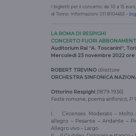
I biglietti per il concerto, da 10 a 15 eur
di Torino. Informazioni: 011.8104653 –
big
LA ROMA DI RESPIGHI
CONCERTO FUORI ABBONAMEN
Auditorium Rai “A. Toscanini”, Tor
Mercoledì 23 novembre 2022 ore
ROBERT TREVINO
direttore
ORCHESTRA SINFONICA NAZION
Ottorino Respighi
(1879-1936)
Feste romane
, poema sinfonico, P 
I.
Circenses
. Moderato – Molto 
allegro – Pesante – Andante – Pi
Allegro vivo – Largo
II.
Il Giubileo
. Doloroso e stanco –