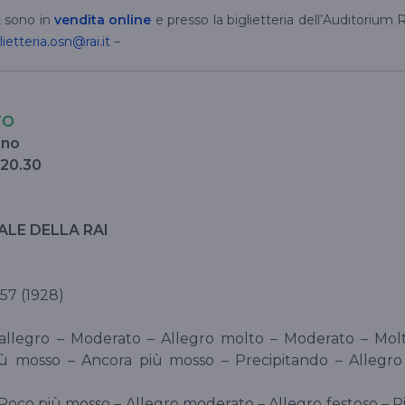
o, sono in
vendita online
e presso la biglietteria dell’Auditorium R
lietteria.osn@rai.it
–
TO
ino
 20.30
ALE DELLA RAI
157 (1928)
allegro – Moderato – Allegro molto – Moderato – Mol
ù mosso – Ancora più mosso – Precipitando – Allegro
 Poco più mosso – Allegro moderato – Allegro festoso – P