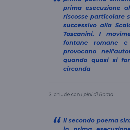
prima esecuzione a
riscosse particolare 
successivo alla Scal
Toscanini. I movim
fontane romane e 
provocano nell’aut
quando quasi si fo
circonda
Si chiude con
I pini di Roma
il secondo poema sinfonico di Respighi, scritto nel 1924 e diretto
in prima esecuzione