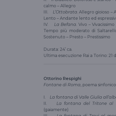
calmo – Allegro
III.
L’Ottobrata
. Allegro gioioso 
Lento – Andante lento ed espressi
IV.
La Befana
. Vivo – Vivacissim
Tempo più moderato di Saltarello
Sostenuto – Presto – Prestissimo
Durata: 24’ ca.
Ultima esecuzione Rai a Torino: 21 
Ottorino Respighi
Fontane di Roma
, poema sinfonico,
I.
La fontana di Valle Giulia all’al
II.
La fontana del Tritone al
(gaiamente)
III.
La fontana di Trevi al mer