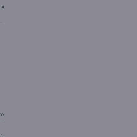
ai
to
 –
iù