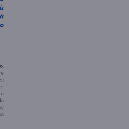
iù
tà
 o
no
.
re
di
el
to
la
ny
na