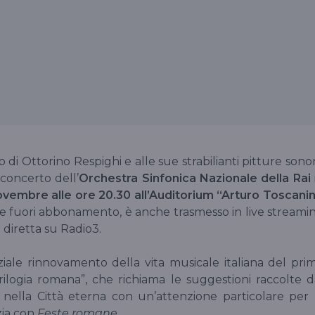
o di Ottorino Respighi e alle sue strabilianti pitture sono
l concerto dell’
Orchestra Sinfonica Nazionale della Rai
vembre alle ore 20.30 all’Auditorium “Arturo Toscanin
a e fuori abbonamento, è anche trasmesso in live streami
 diretta su Radio3.
nziale rinnovamento della vita musicale italiana del pri
logia romana”, che richiama le suggestioni raccolte d
 nella Città eterna con un’attenzione particolare per 
izia con
Feste romane