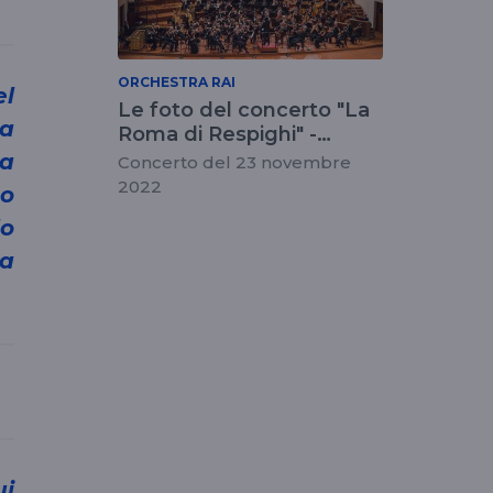
ORCHESTRA RAI
Le foto del concerto "La
la
Roma di Respighi" -
Orchestra Rai
la
Concerto del 23 novembre
2022
no
lo
la