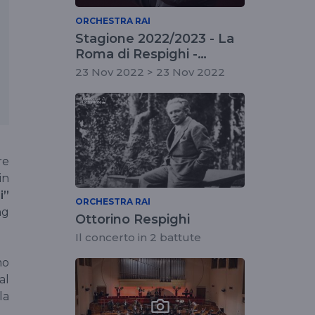
ORCHESTRA RAI
Stagione 2022/2023 - La
Roma di Respighi -
concerto fuori
23 Nov 2022 > 23 Nov 2022
abbonamento
re
in
i”
ORCHESTRA RAI
ng
Ottorino Respighi
Il concerto in 2 battute
mo
al
la