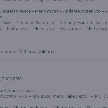
– Allegretto vivace – Meno mosso – Andante sostenuto – P
vo
o – Vivo – Tempo di Saltarello – Tempo pesante di Valzer
 – Molto vivo – Meno vivo – Vivacissimo – Molto vivo
dicembre 2012, Juraj Valčuha
 P 106 (1916)
ba
. Andante mosso
 mattino
. Vivo – Un poco meno (allegretto) – Più vi
iggio
. Allegro moderato – Allegro vivace – Più vivace