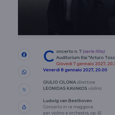
C
oncerto n. 7
(serie lilla)
Auditorium Rai "Arturo Tosc
Giovedì 7 gennaio 2027, 20.
Venerdì 8 gennaio 2027, 20.00
GIULIO CILONA
direttore
LEONIDAS KAVAKOS
violino
Ludwig van Beethoven
Concerto in re maggiore
per violino e orchestra, op. 61