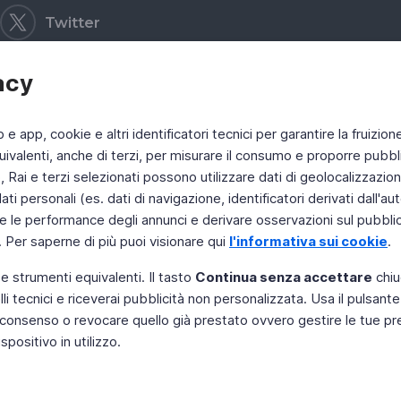
Twitter
acy
b e app, cookie e altri identificatori tecnici per garantire la fruizion
ivalenti, anche di terzi, per misurare il consumo e proporre pubbli
Rai e terzi selezionati possono utilizzare dati di geolocalizzazione,
 personali (es. dati di navigazione, identificatori derivati dall'auten
e le performance degli annunci e derivare osservazioni sul pubblico
. Per saperne di più puoi visionare qui
l'informativa sui cookie
.
 e strumenti equivalenti. Il tasto
Continua senza accettare
chiu
li tecnici e riceverai pubblicità non personalizzata. Usa il pulsant
 il consenso o revocare quello già prestato ovvero gestire le tue p
positivo in utilizzo.