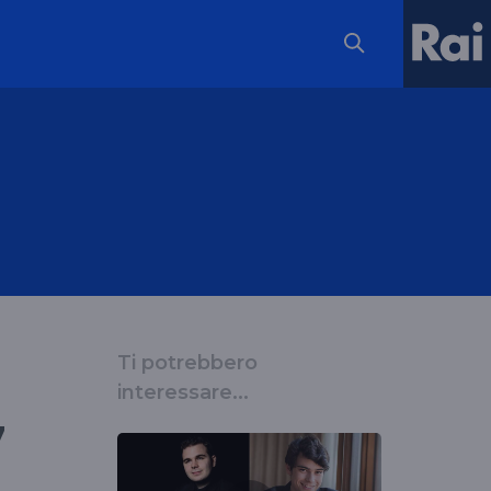
Ti potrebbero
interessare...
7