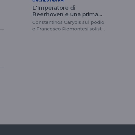
ORCHESTRA RAI
L'Imperatore di
Beethoven e una prima
italiana di Borboudakis
Constantinos Carydis sul podio
per l'Orchestra Rai
e Francesco Piemontesi solista
- live streaming giovedì 9
marzo 20.30