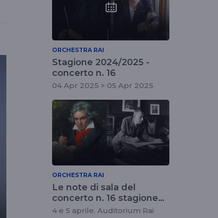
ORCHESTRA RAI
Stagione 2024/2025 -
concerto n. 16
04 Apr 2025 > 05 Apr 2025
ORCHESTRA RAI
Le note di sala del
concerto n. 16 stagione
2024/2025
4 e 5 aprile. Auditorium Rai