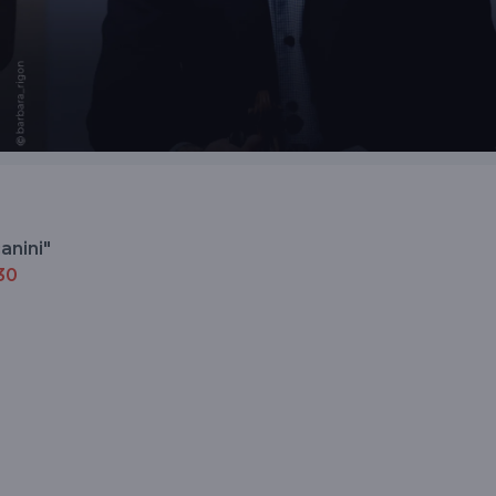
anini"
30