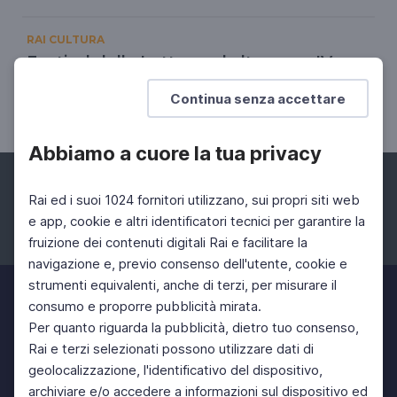
RAI CULTURA
Festival della Lettura ad alta voce, IV
edizione
Continua senza accettare
21 Dic 2020 > 21 Dic 2020
Abbiamo a cuore la tua privacy
Rai ed i suoi 1024 fornitori utilizzano, sui propri siti web
e app, cookie e altri identificatori tecnici per garantire la
fruizione dei contenuti digitali Rai e facilitare la
Facebook
Instagram
Twitter
navigazione e, previo consenso dell'utente, cookie e
strumenti equivalenti, anche di terzi, per misurare il
consumo e proporre pubblicità mirata.
Per quanto riguarda la pubblicità, dietro tuo consenso,
Rai e terzi selezionati possono utilizzare dati di
geolocalizzazione, l'identificativo del dispositivo,
archiviare e/o accedere a informazioni sul dispositivo ed