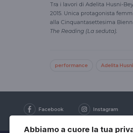
Tra i lavori di Adelita Husni-Be
2015. Unica protagonista femmin
alla Cinquantasettesima Bienna
The Reading (La seduta).
performance
Adelita Husn
Facebook
Instagram
Abbiamo a cuore la tua priv