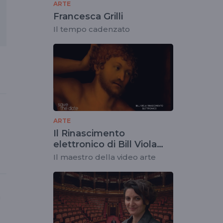
ARTE
Francesca Grilli
Il tempo cadenzato
ARTE
Il Rinascimento
elettronico di Bill Viola
conquista Firenze
Il maestro della video arte
a