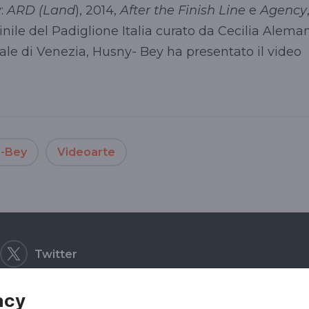
y:
ARD (Land
), 2014,
After the Finish Line
e
Agency
ile del Padiglione Italia curato da Cecilia Alema
le di Venezia, Husny- Bey ha presentato il video
i-Bey
Videoarte
Twitter
acy