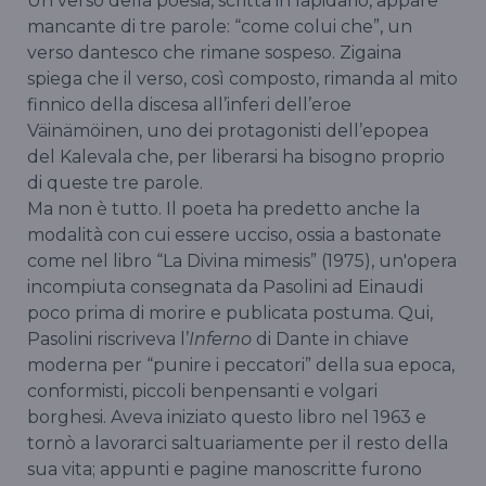
Un verso della poesia, scritta in lapidario, appare
mancante di tre parole: “come colui che”, un
verso dantesco che rimane sospeso. Zigaina
spiega che il verso, così composto, rimanda al mito
finnico della discesa all’inferi dell’eroe
Väinämöinen, uno dei protagonisti dell’epopea
del Kalevala che, per liberarsi ha bisogno proprio
di queste tre parole.
Ma non è tutto. Il poeta ha predetto anche la
modalità con cui essere ucciso, ossia a bastonate
come nel libro “La Divina mimesis” (1975), un'opera
incompiuta consegnata da Pasolini ad Einaudi
poco prima di morire e publicata postuma. Qui,
Pasolini riscriveva l’
Inferno
di Dante in chiave
moderna per “punire i peccatori” della sua epoca,
conformisti, piccoli benpensanti e volgari
borghesi. Aveva iniziato questo libro nel 1963 e
tornò a lavorarci saltuariamente per il resto della
sua vita; appunti e pagine manoscritte furono