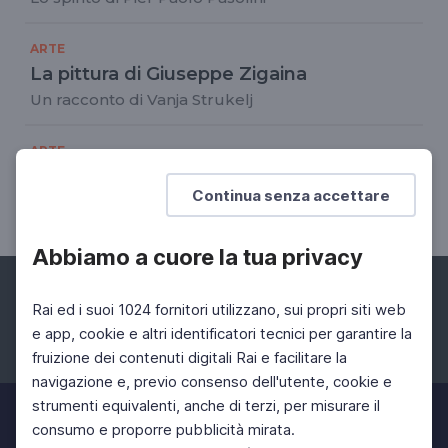
ARTE
La pittura di Giuseppe Zigaina
Un racconto di Vanja Strukelj
ARTE
Zigaina e la poesia di Pasolini
Continua senza accettare
Zigaina e la poesia di Pasolini
Abbiamo a cuore la tua privacy
Rai ed i suoi 1024 fornitori utilizzano, sui propri siti web
e app, cookie e altri identificatori tecnici per garantire la
fruizione dei contenuti digitali Rai e facilitare la
Facebook
Instagram
Twitter
navigazione e, previo consenso dell'utente, cookie e
strumenti equivalenti, anche di terzi, per misurare il
consumo e proporre pubblicità mirata.