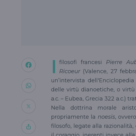
I
filosofi francesi
Pierre Au
Ricoeur
(Valence, 27 febbr
un’intervista dell'Enciclopedi
delle virtù dianoetiche, o virtù 
a.c. – Eubea, Grecia 322 a.c.) trat
Nella dottrina morale arist
propriamente la
noesis
, ovvero
filosofo, legate alla razionalit
il coraggio, inerenti invece alla