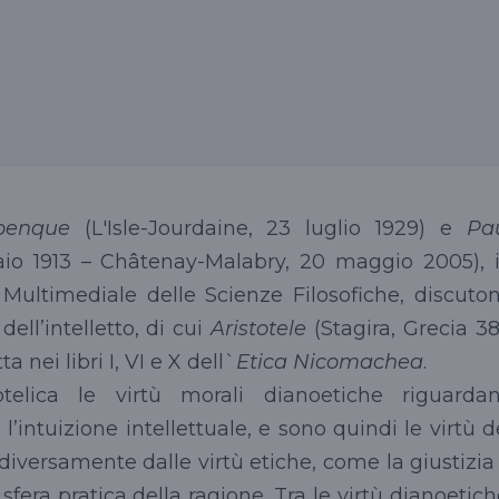
benque
(L'Isle-Jourdaine, 23 luglio 1929) e
Pa
aio 1913 – Châtenay-Malabry, 20 maggio 2005), 
a Multimediale delle Scienze Filosofiche, discuto
dell’intelletto, di cui
Aristotele
(Stagira, Grecia 3
ta nei libri I, VI e X dell`
Etica Nicomachea
.
otelica le virtù morali dianoetiche riguarda
 l’intuizione intellettuale, e sono quindi le virtù d
à, diversamente dalle virtù etiche, come la giustizia
 sfera pratica della ragione. Tra le virtù dianoetich