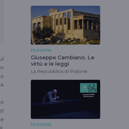
FILOSOFIA
Giuseppe Cambiano. Le
ul
virtù e le leggi
in
La Repubblica di Platone
no
84
no
el
 e
FILOSOFIA
e,