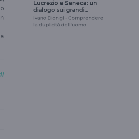
Lucrezio e Seneca: un
(o
dialogo sui grandi
interrogativi
un
Ivano Dionigi - Comprendere
la duplicità dell'uomo
la
di