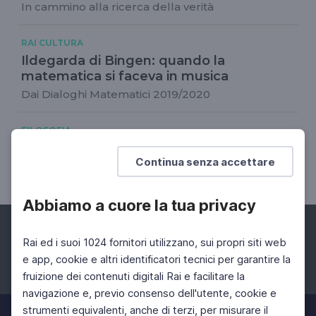
In cammino alla ricerca della verità
RAI CULTURA
Ildegarda di Bingen: quando la
matematica si faceva in musica
Dai Dialoghi Matematici 2019/2020
FILOSOFIA
Con-vivere Carrara Festival 2022
Continua senza accettare
Tracce
Abbiamo a cuore la tua privacy
Rai ed i suoi 1024 fornitori utilizzano, sui propri siti web
e app, cookie e altri identificatori tecnici per garantire la
fruizione dei contenuti digitali Rai e facilitare la
Facebook
Instagram
Twitter
navigazione e, previo consenso dell'utente, cookie e
strumenti equivalenti, anche di terzi, per misurare il