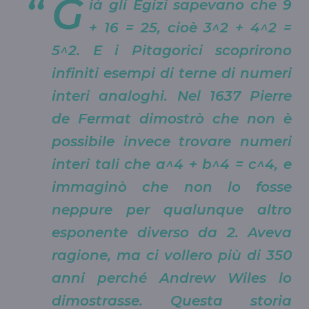
G
ià gli Egizi sapevano che 9
+ 16 = 25, cioè 3^2 + 4^2 =
5^2. E i Pitagorici scoprirono
infiniti esempi di terne di numeri
interi analoghi. Nel 1637 Pierre
de Fermat dimostrò che non è
possibile invece trovare numeri
interi tali che a^4 + b^4 = c^4, e
immaginò che non lo fosse
neppure per qualunque altro
esponente diverso da 2. Aveva
ragione, ma ci vollero più di 350
anni perché Andrew Wiles lo
dimostrasse. Questa storia